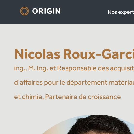
Nos expert
Nicolas Roux-Garc
ing., M. Ing. et Responsable des acquisi
d’affaires pour le département matéria
et chimie, Partenaire de croissance