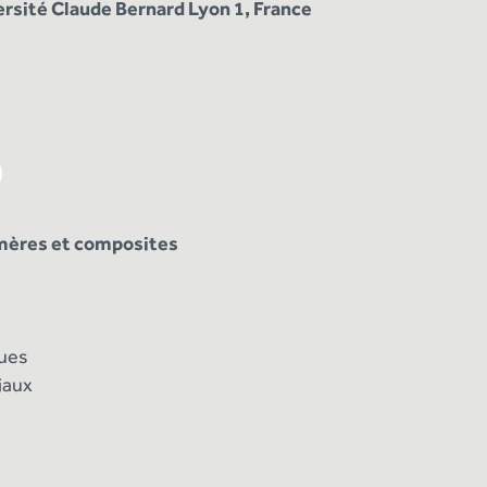
ersité Claude Bernard Lyon 1, France
mères et composites
ques
iaux