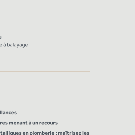
e
e à balayage
llances
ères menant à un recours
alliques en plomberie : maîtrisez les