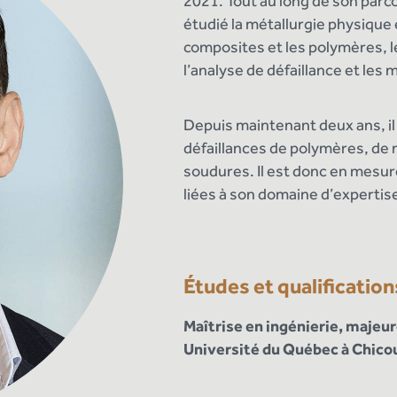
2021. Tout au long de son parcou
étudié la métallurgie physique
composites et les polymères, l
l’analyse de défaillance et les
Depuis maintenant deux ans, il
défaillances de polymères, de
soudures. Il est donc en mesur
liées à son domaine d’expertis
Études et qualificatio
Maîtrise en ingénierie, majeu
Université du Québec à Chico